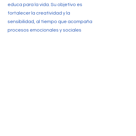
educa para la vida. Su objetivo es
fortalecer la creatividad y la
sensibilidad, al tiempo que acompaña
procesos emocionales y sociales
propios de la infancia. Artes –
Sanando Corazones reafirma el
compromiso de La Scala con el
desarrollo integral de la niñez y con la
construcción de entornos más
armónicos en su región.